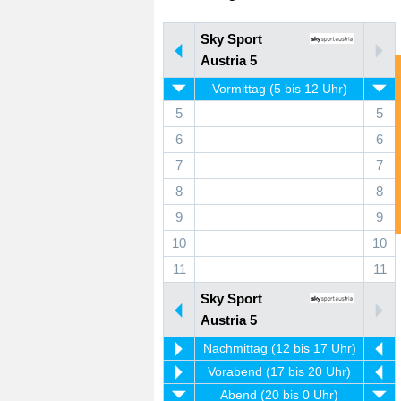
Sky Sport
Austria 5
Vormittag (5 bis 12 Uhr)
5
5
6
6
7
7
8
8
9
9
10
10
11
11
Sky Sport
Austria 5
Nachmittag (12 bis 17 Uhr)
Vorabend (17 bis 20 Uhr)
Abend (20 bis 0 Uhr)