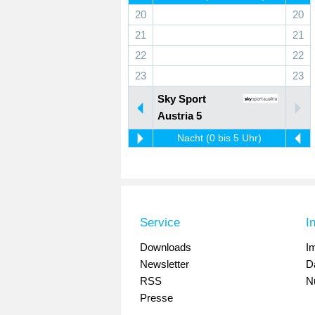
20
20
21
21
22
22
23
23
Sky Sport
Austria 5
Nacht (0 bis 5 Uhr)
Service
I
Downloads
I
Newsletter
D
RSS
N
Presse