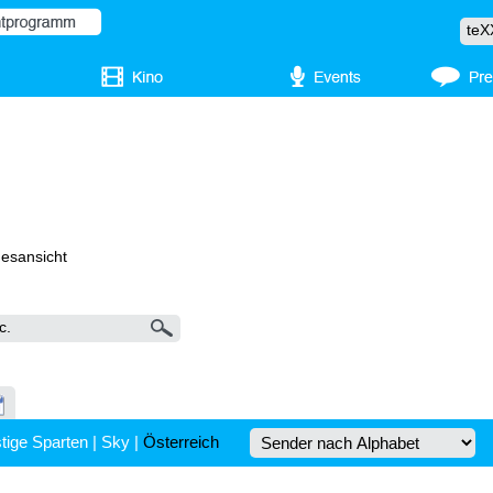
gesansicht
tige Sparten
|
Sky
|
Österreich